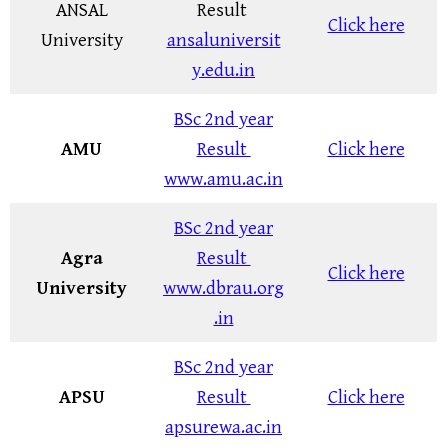
ANSAL
Result
Click here
University
ansaluniversit
y.edu.in
BSc 2nd year
AMU
Result
Click here
www.amu.ac.in
BSc 2nd year
Agra
Result
Click here
University
www.dbrau.org
.in
BSc 2nd year
APSU
Result
Click here
apsurewa.ac.in