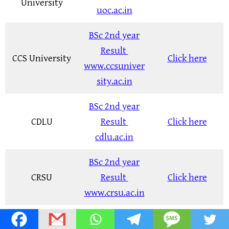
University
uoc.ac.in
BSc 2nd year
Result
CCS University
Click here
www.ccsuniver
sity.ac.in
BSc 2nd year
CDLU
Result
Click here
cdlu.ac.in
BSc 2nd year
CRSU
Result
Click here
www.crsu.ac.in
BSc 2nd year