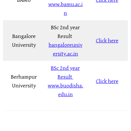
BAMU
Click here
www.bamu.ac.i
n
BSc 2nd year
Bangalore
Result
Click here
University
bangaloreuniv
ersity.ac.in
BSc 2nd year
Berhampur
Result
Click here
University
www.buodisha.
edu.in