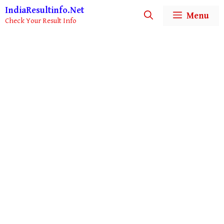
Skip
IndiaResultinfo.Net
Menu
to
Check Your Result Info
content