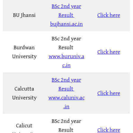
BSc 2nd year
BU Jhansi
Result
Click here
bujhansi.ac.in
BSc 2nd year
Burdwan
Result
Click here
University
www.buruniv.a
c.in
BSc 2nd year
Calcutta
Result
Click here
University
www.caluniv.ac
.in
BSc 2nd year
Calicut
Result
Click here