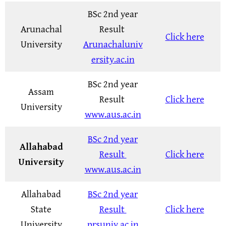
BSc 2nd year
Arunachal
Result
Click here
University
Arunachaluniv
ersity.ac.in
BSc 2nd year
Assam
Result
Click here
University
www.aus.ac.in
BSc 2nd year
Allahabad
Result
Click here
University
www.aus.ac.in
Allahabad
BSc 2nd year
State
Result
Click here
University
prsuniv.ac.in