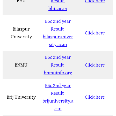
BHU
Result
Click here
bhu.ac.in
BSc 2nd year
Bilaspur
Result
Click here
University
bilaspuruniver
sity.ac.in
BSc 2nd year
BNMU
Result
Click here
bnmuinfo.org
BSc 2nd year
Result
Brij University
Click here
brijuniversity.a
c.in