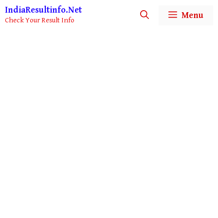
Skip
IndiaResultinfo.Net
Menu
to
Check Your Result Info
content