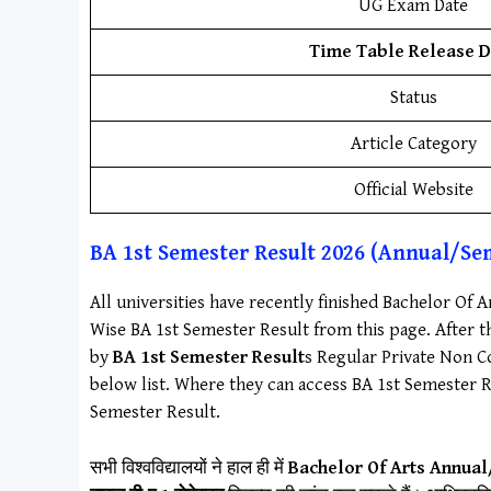
UG Exam Date
Time Table Release D
Status
Article Category
Official Website
BA 1st Semester Result 2026 (Annual/Se
All universities have recently finished Bachelor Of
Wise BA 1st Semester Result from this page. After t
by
BA 1st Semester Result
s Regular Private Non C
below list. Where they can access BA 1st Semester Re
Semester Result.
सभी विश्वविद्यालयों ने हाल ही में
Bachelor Of Arts Annua