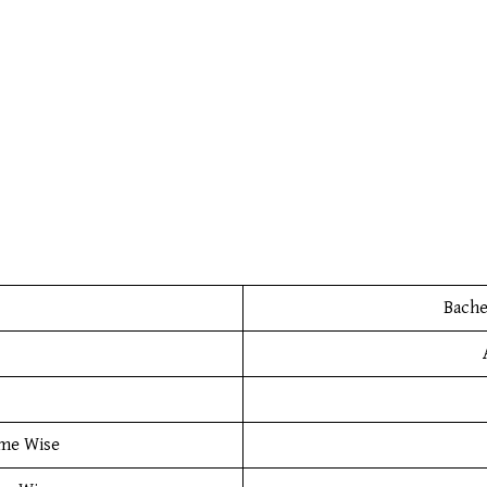
Bache
ame Wise