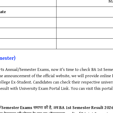
Ma
ate
mester)
 Arts Annual/Semester Exams, now it’s time to check BA 1st Seme
he announcement of the official website, we will provide onlin
ollege Ex-Student. Candidates can check their respective unive
sult with University Exam Portal Link. You can visit this portal
l/Semester Exams
समाप्त की है, अब
BA 1st Semester Result 202