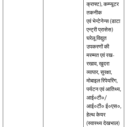
क्राफ्ट), कम्प्यूटर
तकनीक
एवं भेन्टेनेन्स (डाटा
एन्ट्री प्रासेस)
घरेलू विद्युत
उपकरणों की
मरम्मत एवं रख-
रखाव, खुदरा
व्यापार, सुरक्षा,
मोबाइल रिपेयरिंग,
पर्यटन एवं आतिथ्य,
आई०टी०/
आई०टी० ई०एस०,
हेल्थ केयर
(स्वास्थ्य देखभाल)