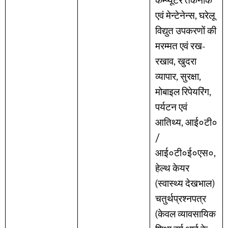
कम्प्यूटर तकनीक
एवं मेन्टेनेन्स, घरेलू
विद्युत उपकरणों की
मरम्मत एवं रख-
रखाव, खुदरा
व्यापार, सुरक्षा,
मोबाइल रिपेयरिंग,
पर्यटन एवं
आतिथ्य, आई०टी०
/
आई०टी०ई०एस०,
हेल्थ केयर
(स्वास्थ्य देखभाल)
चतुर्थप्रश्नपत्र
(केवल व्यावसायिक