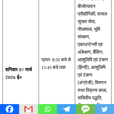
बीजोत्पादन
प्रौद्योगिकी, फसल
सुरक्षा सेवा,
पौधशाला, भूमि
संरक्षण,
एकाउन्टेन्सी एवं
अंकेक्षण, बैंकिंग,
प्रातः 8:30 बजे से
आशुलिपि एवं टंकण
11:45 बजे तक
(हिन्दी), आशुलिपि
शनिवार 07 मार्च
एवं टंकण
2026 ई०
(अंग्रेजी), विपणन
तथा विक्रय कला,
सचिवीय पद्धति,
बीमा, सहकारिता,
टंकण हिन्दी एवं