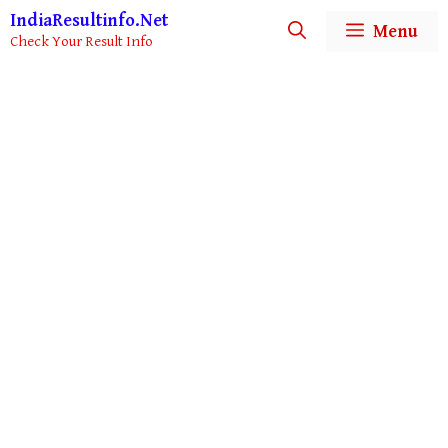
Skip
IndiaResultinfo.Net
Menu
to
Check Your Result Info
content