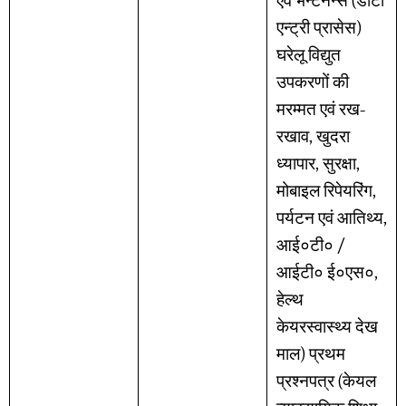
एवं भेन्टेनेन्स (डाटा
एन्ट्री प्रासेस)
घरेलू विद्युत
उपकरणों की
मरम्मत एवं रख-
रखाव, खुदरा
ध्यापार, सुरक्षा,
मोबाइल रिपेयरिंग,
पर्यटन एवं आतिथ्य,
आई०टी० /
आईटी० ई०एस०,
हेल्थ
केयरस्वास्थ्य देख
माल) प्रथम
प्रश्नपत्र (केयल