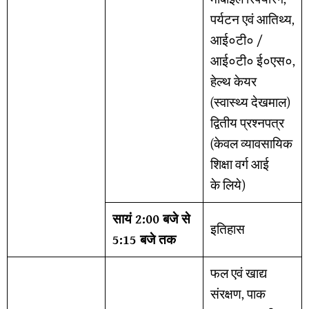
पर्यटन एवं आतिथ्य,
आई०टी० /
आई०टी० ई०एस०,
हेल्थ केयर
(स्वास्थ्य देखमाल)
द्वितीय प्रश्नपत्र
(केवल व्यावसायिक
शिक्षा वर्ग आई
के लिये)
सायं 2:00 बजे से
इतिहास
5:15 बजे तक
फल एवं खाद्य
संरक्षण, पाक