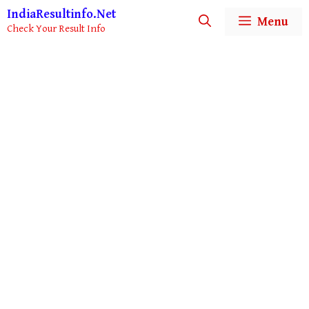
Skip
IndiaResultinfo.Net
Menu
to
Check Your Result Info
content