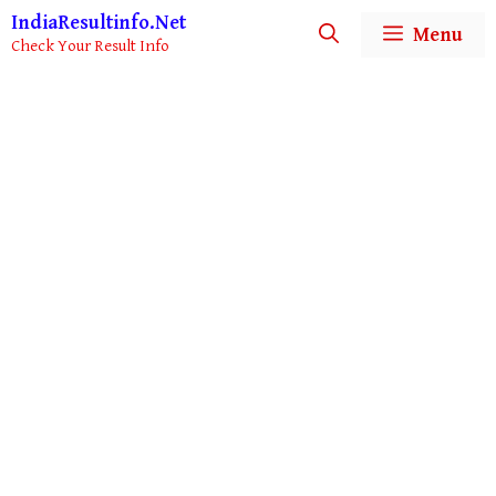
Skip
IndiaResultinfo.Net
Menu
to
Check Your Result Info
content